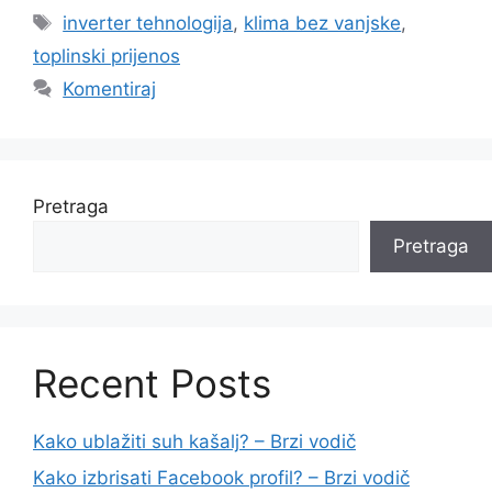
Oznake
inverter tehnologija
,
klima bez vanjske
,
toplinski prijenos
Komentiraj
Pretraga
Pretraga
Recent Posts
Kako ublažiti suh kašalj? – Brzi vodič
Kako izbrisati Facebook profil? – Brzi vodič