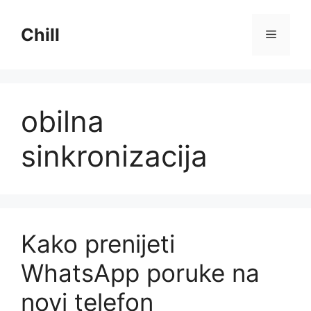
Preskoči
na
Chill
Izborni
sadržaj
obilna
sinkronizacija
Kako prenijeti
WhatsApp poruke na
novi telefon