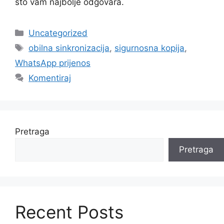
što vam najbolje odgovara.
Kategorije
Uncategorized
Oznake
obilna sinkronizacija
,
sigurnosna kopija
,
WhatsApp prijenos
Komentiraj
Pretraga
Pretraga
Recent Posts