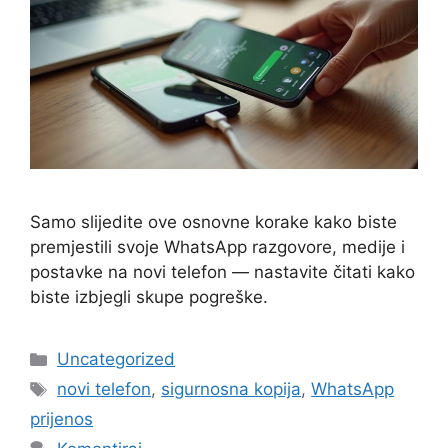
Samo slijedite ove osnovne korake kako biste
premjestili svoje WhatsApp razgovore, medije i
postavke na novi telefon — nastavite čitati kako
biste izbjegli skupe pogreške.
Kategorije
Uncategorized
Oznake
novi telefon
,
sigurnosna kopija
,
WhatsApp
prijenos