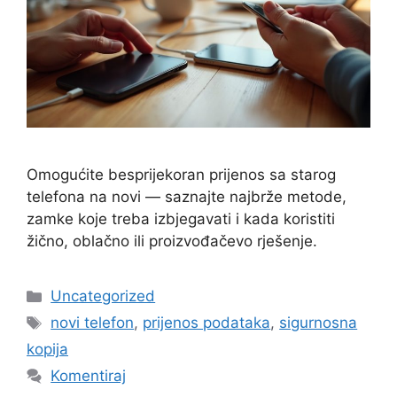
Omogućite besprijekoran prijenos sa starog
telefona na novi — saznajte najbrže metode,
zamke koje treba izbjegavati i kada koristiti
žično, oblačno ili proizvođačevo rješenje.
Kategorije
Uncategorized
Oznake
novi telefon
,
prijenos podataka
,
sigurnosna
kopija
Komentiraj