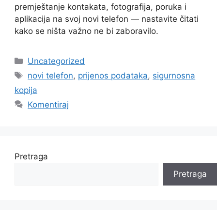
premještanje kontakata, fotografija, poruka i
aplikacija na svoj novi telefon — nastavite čitati
kako se ništa važno ne bi zaboravilo.
Kategorije
Uncategorized
Oznake
novi telefon
,
prijenos podataka
,
sigurnosna
kopija
Komentiraj
Pretraga
Pretraga