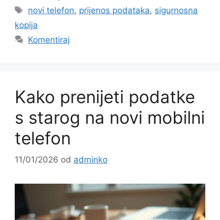
Oznake
novi telefon
,
prijenos podataka
,
sigurnosna
kopija
Komentiraj
Kako prenijeti podatke
s starog na novi mobilni
telefon
11/01/2026
od
adminko