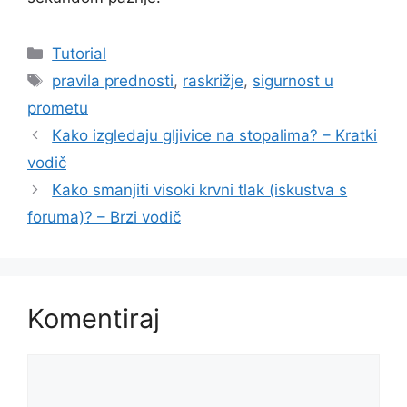
Kategorije
Tutorial
Oznake
pravila prednosti
,
raskrižje
,
sigurnost u
prometu
Kako izgledaju gljivice na stopalima? – Kratki
vodič
Kako smanjiti visoki krvni tlak (iskustva s
foruma)? – Brzi vodič
Komentiraj
Komentar