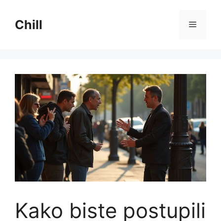
Preskoči
na
Chill
Izborni
sadržaj
Kako biste postupili