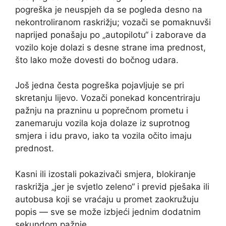
pogreška je neuspjeh da se pogleda desno na
nekontroliranom raskrižju; vozači se pomaknuvši
naprijed ponašaju po „autopilotu“ i zaborave da
vozilo koje dolazi s desne strane ima prednost,
što lako može dovesti do bočnog udara.
Još jedna česta pogreška pojavljuje se pri
skretanju lijevo. Vozači ponekad koncentriraju
pažnju na prazninu u poprečnom prometu i
zanemaruju vozila koja dolaze iz suprotnog
smjera i idu pravo, iako ta vozila očito imaju
prednost.
Kasni ili izostali pokazivači smjera, blokiranje
raskrižja „jer je svjetlo zeleno“ i previd pješaka ili
autobusa koji se vraćaju u promet zaokružuju
popis — sve se može izbjeći jednim dodatnim
sekundom pažnje.