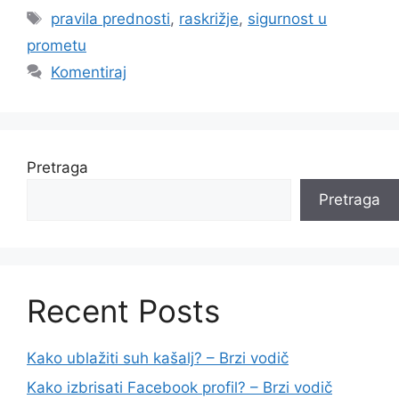
Oznake
pravila prednosti
,
raskrižje
,
sigurnost u
prometu
Komentiraj
Pretraga
Pretraga
Recent Posts
Kako ublažiti suh kašalj? – Brzi vodič
Kako izbrisati Facebook profil? – Brzi vodič