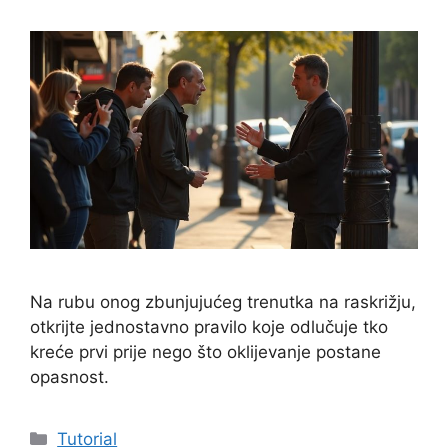
Na rubu onog zbunjujućeg trenutka na raskrižju,
otkrijte jednostavno pravilo koje odlučuje tko
kreće prvi prije nego što oklijevanje postane
opasnost.
Kategorije
Tutorial